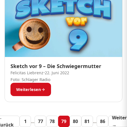
Sketch vor 9 – Die Schwiegermutter
Felicitas Liebrenz
•
22. Juni 2022
Foto: Schlager Radio
Weiterlesen
←
Seitennummeri
Weiter
1
…
77
78
79
80
81
…
86
Zurück
→