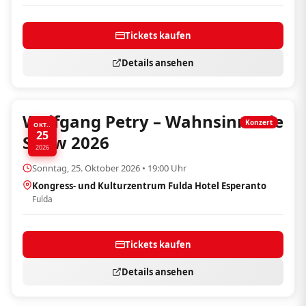
Tickets kaufen
Details ansehen
Wolfgang Petry – Wahnsinn! Die
Konzert
OKT..
25
Show 2026
2026
Sonntag, 25. Oktober 2026 • 19:00 Uhr
Kongress- und Kulturzentrum Fulda Hotel Esperanto
Fulda
Tickets kaufen
Details ansehen