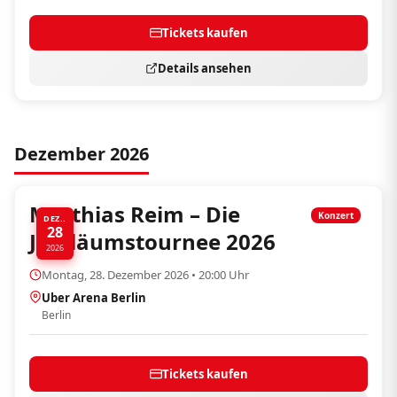
Tickets kaufen
Details ansehen
Dezember 2026
Matthias Reim – Die
Konzert
DEZ..
28
Jubiläumstournee 2026
2026
Montag, 28. Dezember 2026 • 20:00 Uhr
Uber Arena Berlin
Berlin
Tickets kaufen