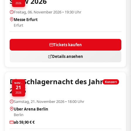
Show 2026
2026
Freitag, 06. November 2026 • 19:30 Uhr
Messe Erfurt
Erfurt
Tickets kaufen
Details ansehen
Die Schlagernacht des Jahres
Konzert
NOV..
21
2026
2026
Samstag, 21. November 2026 • 18:00 Uhr
Uber Arena Berlin
Berlin
ab 59,90 € €