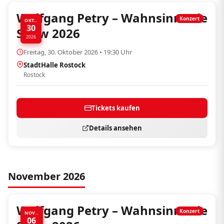
Wolfgang Petry – Wahnsinn! Die
Konzert
OKT..
30
Show 2026
2026
Freitag, 30. Oktober 2026 • 19:30 Uhr
StadtHalle Rostock
Rostock
Tickets kaufen
Details ansehen
November 2026
Wolfgang Petry – Wahnsinn! Die
Konzert
NOV..
06