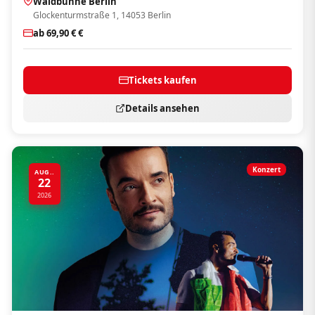
Waldbühne Berlin
Glockenturmstraße 1, 14053 Berlin
ab 69,90 € €
Tickets kaufen
Details ansehen
Konzert
AUG..
22
2026